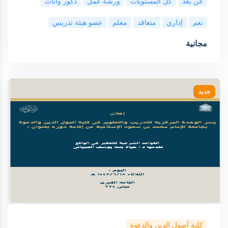
عن بعد
كل المستويات
ورشة عمل
ذكور واناث
نعم
إداري
متعاقد
معلم
عضو هيئة تدريس
مجانية
جديد
كلية أصول الدين والدعوة