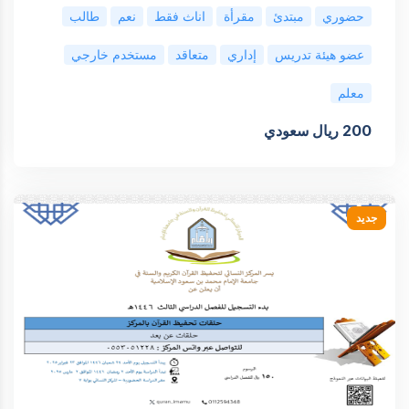
حضوري
مبتدئ
مقرأة
اناث فقط
نعم
طالب
عضو هيئة تدريس
إداري
متعاقد
مستخدم خارجي
معلم
200 ريال سعودي
جديد