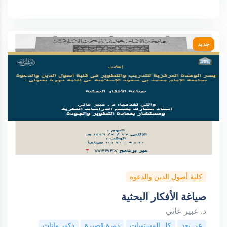
جديد
كلية أصول الدين والدعوة
صياغة الأفكار البحثية
د. عبير عاتي
عن بعد
كل المستويات
دورة قصيرة
ذكور واناث