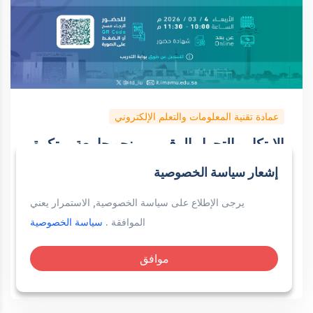
عمادة تقنية المعلومات والتعلم الإلكتروني
الابتكار والتحول الرقمي .. نحو جامعة مبتكرة
د. فهمان علي سعيد
إشعار سياسة الخصوصية
عن بعد
كل المستويات
دورة قصيرة
ذكور واناث
يرجى الإطلاع على سياسة الخصوصية, الاستمرار يعني
نعم
طالب
عضو هيئة تدريس
إداري
متعاقد
الموافقة .
سياسة الخصوصية
مستخدم خارجي
معلم
موافق
مجانية