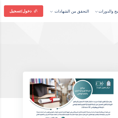
دخول/تسجيل
مج والدورات
التحقق من الشهادات