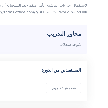
لاستكمال إجراءات الترشيح، نأمل منكم -بعد التسجيل- أن تقو
s://forms.office.com/r/GHTj4T32Ld?origin=lprLink
محاور التدريب
لايوجد سجلات
المستفيدين من الدورة
عضو هيئة تدريس